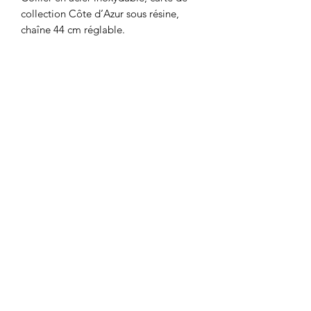
collection Côte d’Azur sous résine, 
chaîne 44 cm réglable. 
Formulaire d'abonnement
Envoyer
©2018 by Marthe Créations. Proudly created with
Wix.com